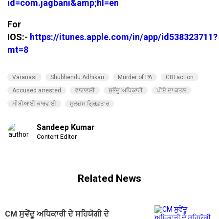
id=com.jagbani&amp;hl=en
For
IOS:-
https://itunes.apple.com/in/app/id538323711?
mt=8
Varanasi
Shubhendu Adhikari
Murder of PA
CBI action
Accused arrested
ਵਾਰਾਣਸੀ
ਸ਼ੁਭੇਂਦੂ ਅਧਿਕਾਰੀ
ਪੀਏ ਦਾ ਕਤਲ
ਸੀਬੀਆਈ ਕਾਰਵਾਈ
ਮੁਲਜ਼ਮ ਗ੍ਰਿਫ਼ਤਾਰ
Sandeep Kumar
Content Editor
Related News
CM ਸੁਵੇਂਦੂ ਅਧਿਕਾਰੀ ਦੇ ਸਹਿਯੋਗੀ ਦੇ