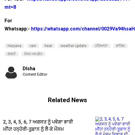
mt=8
For
Whatsapp:-
https://whatsapp.com/channel/0029Va94hsa
Haryana
rain
heat
weather update
ਹਰਿਆਣਾ
ਬਾਰਿਸ਼
ਗਰਮੀ
ਮੌਸਮ ਅਪਡੇਟ
DIsha
Content Editor
Related News
2, 3, 4, 5, 6, 7 ਅਗਸਤ ਨੂੰ ਪਵੇਗਾ ਭਾਰੀ
ਮੀਂਹ! ਹਨ੍ਹੇਰੀ-ਤੂਫ਼ਾਨ ਨੂੰ ਲੈ ਕੇ ਮੌਸਮ