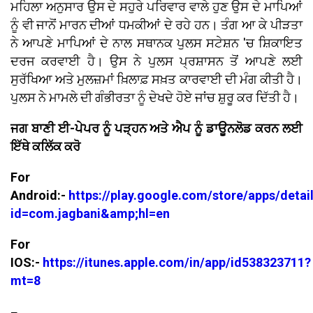
ਮਹਿਲਾ ਅਨੁਸਾਰ ਉਸ ਦੇ ਸਹੁਰੇ ਪਰਿਵਾਰ ਵਾਲੇ ਹੁਣ ਉਸ ਦੇ ਮਾਪਿਆਂ
ਨੂੰ ਵੀ ਜਾਨੋਂ ਮਾਰਨ ਦੀਆਂ ਧਮਕੀਆਂ ਦੇ ਰਹੇ ਹਨ। ਤੰਗ ਆ ਕੇ ਪੀੜਤਾ
ਨੇ ਆਪਣੇ ਮਾਪਿਆਂ ਦੇ ਨਾਲ ਸਥਾਨਕ ਪੁਲਸ ਸਟੇਸ਼ਨ 'ਚ ਸ਼ਿਕਾਇਤ
ਦਰਜ ਕਰਵਾਈ ਹੈ। ਉਸ ਨੇ ਪੁਲਸ ਪ੍ਰਸ਼ਾਸਨ ਤੋਂ ਆਪਣੇ ਲਈ
ਸੁਰੱਖਿਆ ਅਤੇ ਮੁਲਜ਼ਮਾਂ ਖ਼ਿਲਾਫ਼ ਸਖ਼ਤ ਕਾਰਵਾਈ ਦੀ ਮੰਗ ਕੀਤੀ ਹੈ।
ਪੁਲਸ ਨੇ ਮਾਮਲੇ ਦੀ ਗੰਭੀਰਤਾ ਨੂੰ ਦੇਖਦੇ ਹੋਏ ਜਾਂਚ ਸ਼ੁਰੂ ਕਰ ਦਿੱਤੀ ਹੈ।
ਜਗ ਬਾਣੀ ਈ-ਪੇਪਰ ਨੂੰ ਪੜ੍ਹਨ ਅਤੇ ਐਪ ਨੂੰ ਡਾਊਨਲੋਡ ਕਰਨ ਲਈ
ਇੱਥੇ ਕਲਿੱਕ ਕਰੋ
For
Android:-
https://play.google.com/store/apps/detai
id=com.jagbani&amp;hl=en
For
IOS:-
https://itunes.apple.com/in/app/id538323711?
mt=8