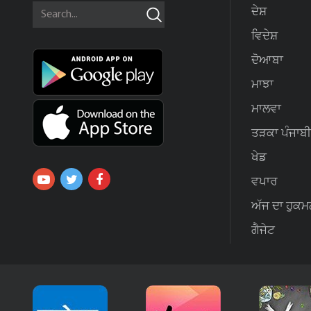
ਦੇਸ਼
ਵਿਦੇਸ਼
ਦੋਆਬਾ
ਮਾਝਾ
ਮਾਲਵਾ
ਤੜਕਾ ਪੰਜਾਬੀ
ਖੇਡ
ਵਪਾਰ
ਅੱਜ ਦਾ ਹੁਕਮ
ਗੈਜੇਟ