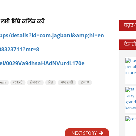
 ਲਈ ਇੱਥੇ ਕਲਿੱਕ ਕਰੋ
ਬਹੁਤ
apps/details?id=com.jagbani&amp;hl=en
ਦੇਸ਼ 
538323711?mt=8
nel/0029Va94hsaHAdNVur4L170e
desh
ਕੁਰਕੁਰੇ
ਨੌਜਵਾਨ
ਮੌਤ
ਸਾਹ ਨਲੀ
ਟੁਕੜਾ
NEXT STORY