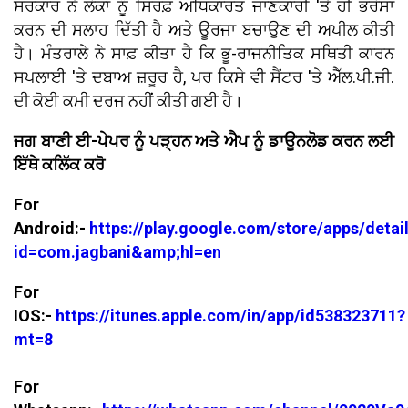
ਸਰਕਾਰ ਨੇ ਲੋਕਾਂ ਨੂੰ ਸਿਰਫ਼ ਅਧਿਕਾਰਤ ਜਾਣਕਾਰੀ 'ਤੇ ਹੀ ਭਰੋਸਾ
ਕਰਨ ਦੀ ਸਲਾਹ ਦਿੱਤੀ ਹੈ ਅਤੇ ਊਰਜਾ ਬਚਾਉਣ ਦੀ ਅਪੀਲ ਕੀਤੀ
ਹੈ। ਮੰਤਰਾਲੇ ਨੇ ਸਾਫ਼ ਕੀਤਾ ਹੈ ਕਿ ਭੂ-ਰਾਜਨੀਤਿਕ ਸਥਿਤੀ ਕਾਰਨ
ਸਪਲਾਈ 'ਤੇ ਦਬਾਅ ਜ਼ਰੂਰ ਹੈ, ਪਰ ਕਿਸੇ ਵੀ ਸੈਂਟਰ 'ਤੇ ਐੱਲ.ਪੀ.ਜੀ.
ਦੀ ਕੋਈ ਕਮੀ ਦਰਜ ਨਹੀਂ ਕੀਤੀ ਗਈ ਹੈ।
ਜਗ ਬਾਣੀ ਈ-ਪੇਪਰ ਨੂੰ ਪੜ੍ਹਨ ਅਤੇ ਐਪ ਨੂੰ ਡਾਊਨਲੋਡ ਕਰਨ ਲਈ
ਇੱਥੇ ਕਲਿੱਕ ਕਰੋ
For
Android:-
https://play.google.com/store/apps/detai
id=com.jagbani&amp;hl=en
For
IOS:-
https://itunes.apple.com/in/app/id538323711?
mt=8
For