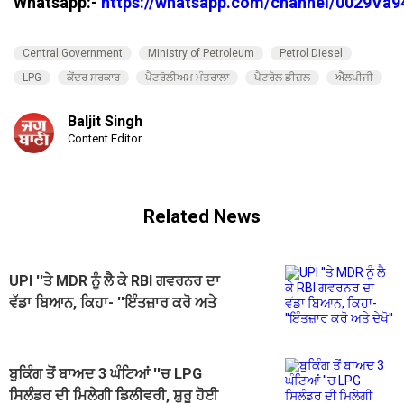
Whatsapp:-
https://whatsapp.com/channel/0029V
Central Government
Ministry of Petroleum
Petrol Diesel
LPG
ਕੇਂਦਰ ਸਰਕਾਰ
ਪੈਟਰੋਲੀਅਮ ਮੰਤਰਾਲਾ
ਪੈਟਰੋਲ ਡੀਜ਼ਲ
ਐੱਲਪੀਜੀ
Baljit Singh
Content Editor
Related News
UPI ''ਤੇ MDR ਨੂੰ ਲੈ ਕੇ RBI ਗਵਰਨਰ ਦਾ
ਵੱਡਾ ਬਿਆਨ, ਕਿਹਾ- ''ਇੰਤਜ਼ਾਰ ਕਰੋ ਅਤੇ
ਦੇਖੋ''
ਬੁਕਿੰਗ ਤੋਂ ਬਾਅਦ 3 ਘੰਟਿਆਂ ''ਚ LPG
ਸਿਲੰਡਰ ਦੀ ਮਿਲੇਗੀ ਡਿਲੀਵਰੀ, ਸ਼ੁਰੂ ਹੋਈ