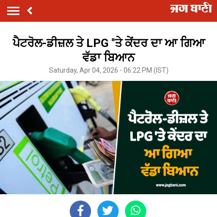
ਪੈਟਰੋਲ-ਡੀਜ਼ਲ ਤੇ LPG ''ਤੇ ਕੇਂਦਰ ਦਾ ਆ ਗਿਆ
ਵੱਡਾ ਬਿਆਨ
Saturday, Apr 04, 2026 - 06:22 PM (IST)