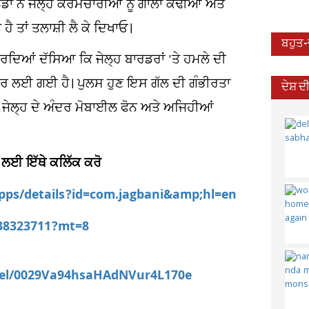
ੱਡਾ ਨੇ ਜੇਲ੍ਹ ਕਰਮਚਾਰੀਆਂ ਨੂੰ ਗਾਲਾਂ ਕੱਢੀਆਂ ਅਤੇ
ੈ ਤਾਂ ਤਲਾਸ਼ੀ ਲੈ ਕੇ ਦਿਖਾਓ।
ਬਹੁਤ
 ਕਰਦਿਆਂ ਦੱਸਿਆ ਕਿ ਜੇਲ੍ਹ ਬਾਰਡਰਾਂ 'ਤੇ ਹਮਲੇ ਦੀ
 ਲਈ ਗਈ ਹੈ। ਪੁਲਸ ਹੁਣ ਇਸ ਗੱਲ ਦੀ ਗੰਭੀਰਤਾ
ਦੇਸ਼ 
ਦ ਜੇਲ੍ਹ ਦੇ ਅੰਦਰ ਮੋਬਾਈਲ ਫੋਨ ਅਤੇ ਅਜਿਹੀਆਂ
 ਲਈ ਇੱਥੇ ਕਲਿੱਕ ਕਰੋ
apps/details?id=com.jagbani&amp;hl=en
538323711?mt=8
nel/0029Va94hsaHAdNVur4L170e