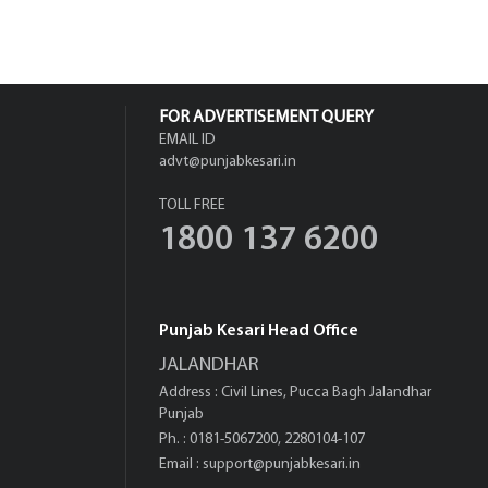
FOR ADVERTISEMENT QUERY
EMAIL ID
advt@punjabkesari.in
TOLL FREE
1800 137 6200
Punjab Kesari Head Office
JALANDHAR
Address : Civil Lines, Pucca Bagh Jalandhar
Punjab
Ph. : 0181-5067200, 2280104-107
Email :
support@punjabkesari.in