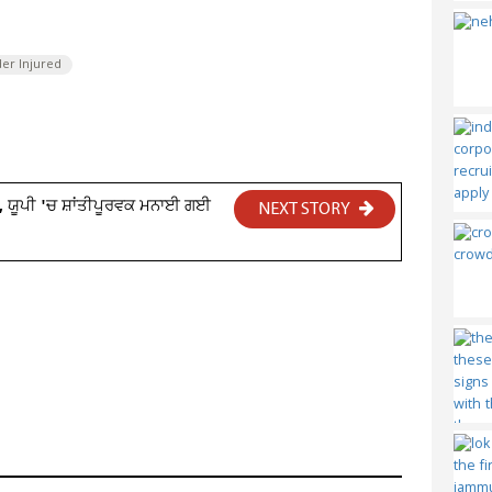
der Injured
ਰਾ', ਯੂਪੀ 'ਚ ਸ਼ਾਂਤੀਪੂਰਵਕ ਮਨਾਈ ਗਈ
NEXT STORY