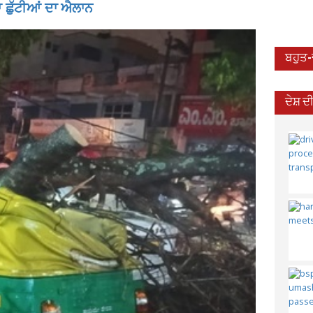
 ਛੁੱਟੀਆਂ ਦਾ ਐਲਾਨ
ਬਹੁਤ
ਦੇਸ਼ 