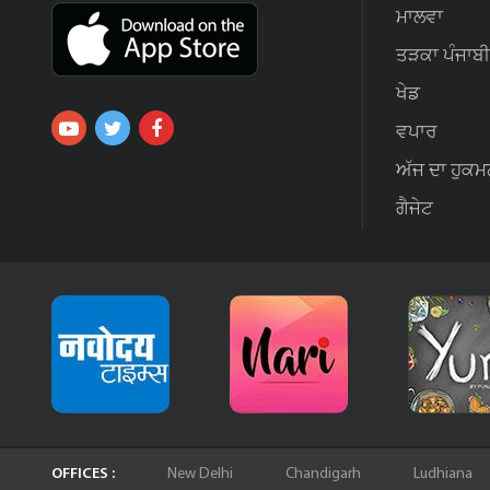
ਮਾਲਵਾ
ਤੜਕਾ ਪੰਜਾਬੀ
ਖੇਡ
ਵਪਾਰ
ਅੱਜ ਦਾ ਹੁਕਮ
ਗੈਜੇਟ
OFFICES :
New Delhi
Chandigarh
Ludhiana