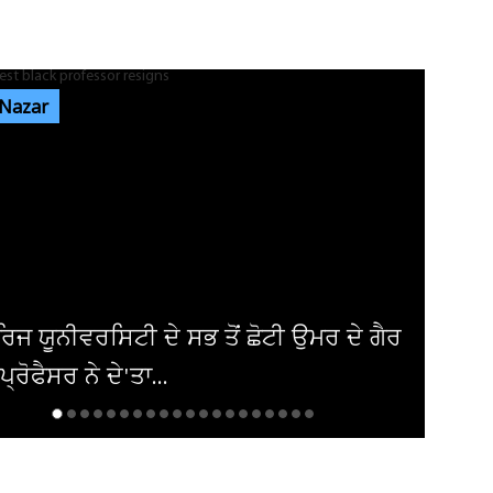
ਸ਼੍ਰੀ ਦੇਵੀ ਤਲਾਬ ਮੰਦਿਰ 'ਚ ਹੋਏ ਪਥਰਾਅ ਦਾ ਮਾਮਲੇ
'ਚ ਵੱਡੀ ਅਪਡੇਟ! ਵਾਇਰਲ ਹੋਈ...
 Nazar
ਭਾਰਗੋ ਕੈਂਪ ਫਾਇਰਿੰਗ ਕੇਸ: ਐਕਸਾਈਜ਼ ਰੇਡ ਦੌਰਾਨ
ਸ਼ਰਾਬ ਠੇਕੇਦਾਰ ਦੀ ਮੌਜੂਦਗੀ...
ਆਬਕਾਰੀ ਵਿਭਾਗ ਦੀ ਟੀਮ ਦਾ ਦੁਕਾਨ 'ਚ ਸਟੋਰ ਕੀਤੀ
ਨਾਜਾਇਜ਼ ਸ਼ਰਾਬ 'ਤੇ ਛਾਪਾ...
ੀਕਾ ਨੇ ਇਰਾਕੀ ਏਅਰਾਲਾਈਨ ਤੋਂ ਹਟਾਈ
ੰਦੀ