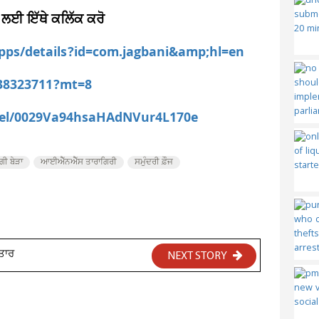
 ਲਈ ਇੱਥੇ ਕਲਿੱਕ ਕਰੋ
apps/details?id=com.jagbani&amp;hl=en
538323711?mt=8
nel/0029Va94hsaHAdNVur4L170e
ੰਗੀ ਬੇੜਾ
ਆਈਐੱਨਐੱਸ ਤਾਰਾਗਿਰੀ
ਸਮੁੰਦਰੀ ਫ਼ੌਜ
਼ਤਾਰ
NEXT STORY