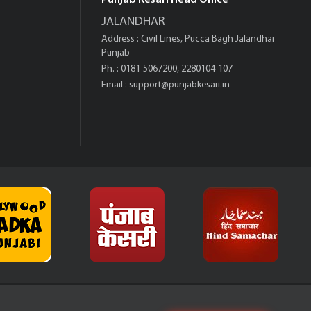
Punjab Kesari Head Office
JALANDHAR
Address : Civil Lines, Pucca Bagh Jalandhar
Punjab
Ph. : 0181-5067200, 2280104-107
Email :
support@punjabkesari.in