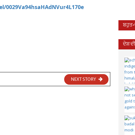
nel/0029Va94hsaHAdNVur4L170e
ਬਹੁਤ
ਦੇਸ਼ 
NEXT STORY