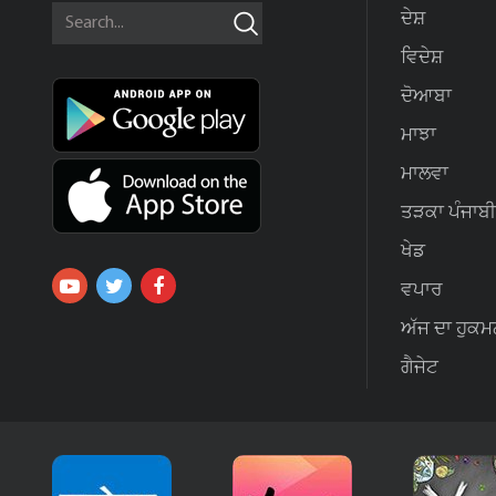
ਦੇਸ਼
ਵਿਦੇਸ਼
ਦੋਆਬਾ
ਮਾਝਾ
ਮਾਲਵਾ
ਤੜਕਾ ਪੰਜਾਬੀ
ਖੇਡ
ਵਪਾਰ
ਅੱਜ ਦਾ ਹੁਕਮ
ਗੈਜੇਟ