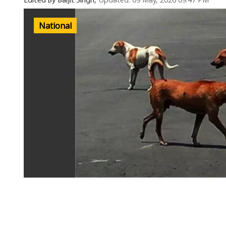
Updated: 09 May, 2026 09:47 PM
Edited By Baljit Singh,
National