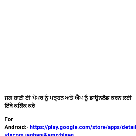
ਜਗ ਬਾਣੀ ਈ-ਪੇਪਰ ਨੂੰ ਪੜ੍ਹਨ ਅਤੇ ਐਪ ਨੂੰ ਡਾਊਨਲੋਡ ਕਰਨ ਲਈ
ਇੱਥੇ ਕਲਿੱਕ ਕਰੋ
For
Android:-
https://play.google.com/store/apps/detai
id=com.jagbani&amp;hl=en