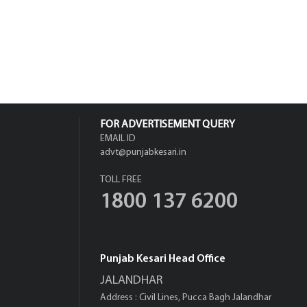
FOR ADVERTISEMENT QUERY
EMAIL ID
advt@punjabkesari.in
TOLL FREE
1800 137 6200
Punjab Kesari Head Office
JALANDHAR
Address : Civil Lines, Pucca Bagh Jalandhar