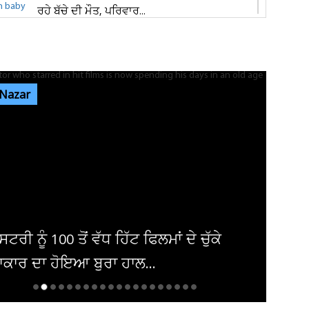
ਰਹੇ ਬੱਚੇ ਦੀ ਮੌਤ, ਪਰਿਵਾਰ...
ਜਲੰਧਰ 'ਚ ਵੱਡੀ ਵਾਰਦਾਤ! ਭਾਰਗੋ ਕੈਂਪ 'ਚ ਚੱਲੀਆਂ
ਅੰਨ੍ਹੇਵਾਹ ਗੋਲ਼ੀਆਂ, ਬਾਜ਼ਾਰ...
 Nazar
ਐਮਸਟਰਡੈਮ 'ਚ ਗੂੰਜਿਆ 'ਪੰਜਾਬ ਕੇਸਰੀ' ਦਾ ਇਤਿਹਾਸ
! 'ਗਾਂਧੀ- ਮੰਡੇਲਾ...
ਜਲੰਧਰ ਦੇ ਕਵਾਲਿਟੀ ਸਵੀਟਸ ਐਂਡ ਬੇਕਰ 'ਚ ਤੜਕਸਾਰ
ਚੋਰੀ, ਲੱਖਾਂ ਦੀ ਨਕਦੀ ਲੈ ਕੇ...
ਟਰੀ ਨੂੰ 100 ਤੋਂ ਵੱਧ ਹਿੱਟ ਫਿਲਮਾਂ ਦੇ ਚੁੱਕੇ
ਕਾਰ ਦਾ ਹੋਇਆ ਬੁਰਾ ਹਾਲ...