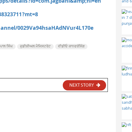
apps/details?id=com.jagbani&amp;hl=en
538323711?mt=8
channel/0029Va94hsaHAdNVur4L170e
ਤਪਾਲ ਸਿੰਘ
ਜੁਡੀਸ਼ੀਅਲ ਮੈਜਿਸਟਰੇਟ
ਵੀਡੀਓ ਕਾਨਫਰੰਸਿੰਗ
NEXT STORY