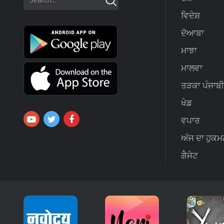
ਵਿਦੇਸ਼
ਦੋਆਬਾ
ਮਾਝਾ
ਮਾਲਵਾ
ਤੜਕਾ ਪੰਜਾਬੀ
ਖੇਡ
ਵਪਾਰ
ਅੱਜ ਦਾ ਹੁਕਮ
ਗੈਜੇਟ