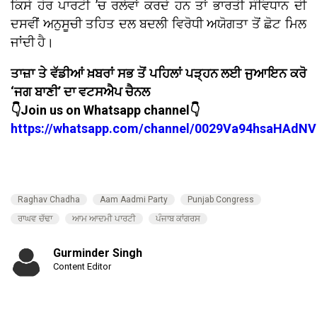
ਕਿਸੇ ਹੋਰ ਪਾਰਟੀ ’ਚ ਰਲੇਵਾਂ ਕਰਦੇ ਹਨ ਤਾਂ ਭਾਰਤੀ ਸੰਵਿਧਾਨ ਦੀ
ਦਸਵੀਂ ਅਨੁਸੂਚੀ ਤਹਿਤ ਦਲ ਬਦਲੀ ਵਿਰੋਧੀ ਅਯੋਗਤਾ ਤੋਂ ਛੋਟ ਮਿਲ
ਜਾਂਦੀ ਹੈ।
ਤਾਜ਼ਾ ਤੇ ਵੱਡੀਆਂ ਖ਼ਬਰਾਂ ਸਭ ਤੋਂ ਪਹਿਲਾਂ ਪੜ੍ਹਨ ਲਈ ਜੁਆਇਨ ਕਰੋ
‘ਜਗ ਬਾਣੀ’ ਦਾ ਵਟਸਐਪ ਚੈਨਲ
👇Join us on Whatsapp channel👇
https://whatsapp.com/channel/0029Va94hsaHAdNV
Raghav Chadha
Aam Aadmi Party
Punjab Congress
ਰਾਘਵ ਚੱਢਾ
ਆਮ ਆਦਮੀ ਪਾਰਟੀ
ਪੰਜਾਬ ਕਾਂਗਰਸ
Gurminder Singh
Content Editor