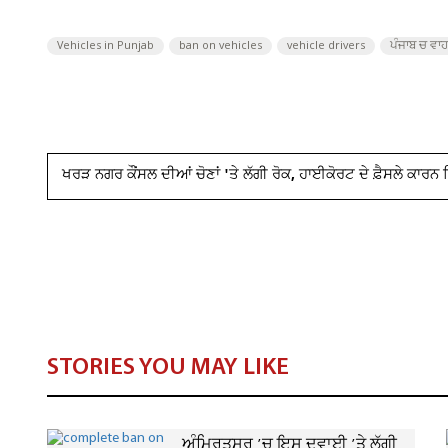
Vehicles in Punjab
ban on vehicles
vehicle drivers
ਪੰਜਾਬ ਚ ਵਾ
ਖਰੜ ਨਗਰ ਕੌਂਸਲ ਦੀਆਂ ਚੋਣਾਂ 'ਤੇ ਲੱਗੀ ਰੋਕ, ਹਾਈਕੋਰਟ ਦੇ ਫ਼ੈਸਲੇ ਕ
STORIES YOU MAY LIKE
ਅੰਮ੍ਰਿਤਸਰ ’ਚ ਇਸ ਦਵਾਈ ’ਤੇ ਲੱਗੀ