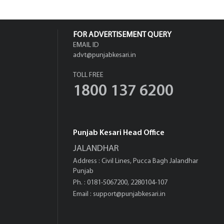
FOR ADVERTISEMENT QUERY
EMAIL ID
advt@punjabkesari.in
TOLL FREE
1800 137 6200
Punjab Kesari Head Office
JALANDHAR
Address : Civil Lines, Pucca Bagh Jalandhar
Punjab
Ph. : 0181-5067200, 2280104-107
Email :
support@punjabkesari.in