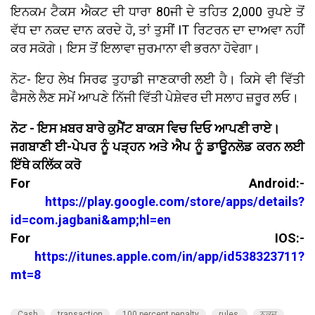
ਇਨਕਮ ਟੈਕਸ ਐਕਟ ਦੀ ਧਾਰਾ 80ਜੀ ਦੇ ਤਹਿਤ 2,000 ਰੁਪਏ ਤੋਂ
ਵੱਧ ਦਾ ਨਕਦ ਦਾਨ ਕਰਦੇ ਹੋ, ਤਾਂ ਤੁਸੀਂ IT ਰਿਟਰਨ ਦਾ ਦਾਅਵਾ ਨਹੀਂ
ਕਰ ਸਕੋਗੇ। ਇਸ ਤੋਂ ਇਲਾਵਾ ਜੁਰਮਾਨਾ ਵੀ ਭਰਨਾ ਹੋਵੇਗਾ।
ਨੋਟ- ਇਹ ਲੇਖ ਸਿਰਫ ਤੁਹਾਡੀ ਜਾਣਕਾਰੀ ਲਈ ਹੈ। ਕਿਸੇ ਵੀ ਵਿੱਤੀ
ਫੈਸਲੇ ਲੈਣ ਸਮੇਂ ਆਪਣੇ ਨਿੱਜੀ ਵਿੱਤੀ ਪੇਸ਼ੇਵਰ ਦੀ ਸਲਾਹ ਜ਼ਰੂਰ ਲਓ।
ਨੋਟ - ਇਸ ਖ਼ਬਰ ਬਾਰੇ ਕੁਮੈਂਟ ਬਾਕਸ ਵਿਚ ਦਿਓ ਆਪਣੀ ਰਾਏ।
ਜਗਬਾਣੀ ਈ-ਪੇਪਰ ਨੂੰ ਪੜ੍ਹਨ ਅਤੇ ਐਪ ਨੂੰ ਡਾਊਨਲੋਡ ਕਰਨ ਲਈ
ਇੱਥੇ ਕਲਿੱਕ ਕਰੋ
For Android:-
https://play.google.com/store/apps/details?
id=com.jagbani&amp;hl=en
For IOS:-
https://itunes.apple.com/in/app/id538323711?
mt=8
Cash
transaction
100 percent penalty
rules
ਨਕਦ