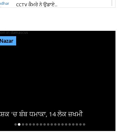
CCTV ਕੈਮਰੇ ਨੇ ਉਡਾਏ...
ਜਲੰਧਰ 'ਚ ਵਧੀ ਸੁਰੱਖਿਆ! ਚੱਪੇ-ਚੱਪੇ ਲੱਗੇ ਨਾਕੇ, ਮਹਿਲਾ
ਪੁਲਸ ਕਰਮਚਾਰੀਆਂ ਦੀ ਕਰ...
 Nazar
ਇਨ੍ਹਾਂ ਡਿਫਾਲਟਰਾਂ 'ਤੇ ਹੋ ਗਈ ਵੱਡੀ ਕਾਰਵਾਈ! ਟੈਕਸ
ਸਬੰਧੀ ਜਾਰੀ ਹੋਏ ਸਖ਼ਤ ਹੁਕਮ
ਜਲੰਧਰ ਜਿਮਖਾਨਾ ਕਲੱਬ ਦੀਆਂ ਚੋਣਾਂ ਸਤੰਬਰ ਤੱਕ ਟਲਣ
ਦੇ ਆਸਾਰ, ਅਜੇ ਤੱਕ ਜਾਰੀ...
ਸ਼ਕ 'ਚ ਬੰਬ ਧਮਾਕਾ, 14 ਲੋਕ ਜ਼ਖਮੀ