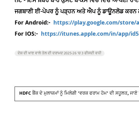
ਨੋਟ - ਇਸ ਖ਼ਬਰ ਬਾਰੇ ਕੁਮੈਂਟ ਬਾਕਸ ਵਿਚ ਦਿਓ ਆਪਣੀ ਰਾਏ
ਜਗਬਾਣੀ ਈ-ਪੇਪਰ ਨੂੰ ਪੜ੍ਹਨ ਅਤੇ ਐਪ ਨੂੰ ਡਾਊਨਲੋਡ ਕਰਨ
For Android:-
https://play.google.com/store
For IOS:-
https://itunes.apple.com/in/app/i
ਦੇਸ਼ ਦੀ ਖਾਣ ਵਾਲੇ ਤੇਲ ਦੀ ਦਰਾਮਦ 2025-26 ’ਚ 3 ਫੀਸਦੀ ਵਧੀ
HDFC ਬੈਂਕ ਦੇ ਮੁਲਾਜ਼ਮਾਂ ਨੂੰ ਮਿਲੇਗੀ 'ਵਰਕ ਫਰਾਮ ਹੋਮ' ਦੀ ਸਹੂਲਤ, ਜਾਣੋ ਕ