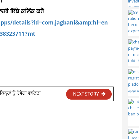
।
 ਲਈ ਇੱਥੇ ਕਲਿੱਕ ਕਰੋ
/apps/details?id=com.jagbani&amp;hl=en
d538323711?mt
ਿਨ੍ਹਾਂ ਨੂੰ ਹੋਵੇਗਾ ਫਾਇਦਾ
NEXT STORY