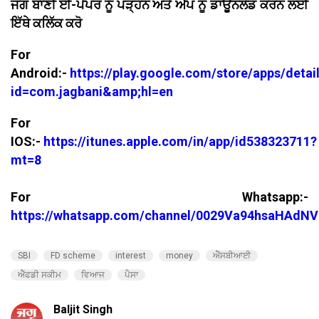
ਜਗ ਬਾਣੀ ਈ-ਪੇਪਰ ਨੂੰ ਪੜ੍ਹਨ ਅਤੇ ਐਪ ਨੂੰ ਡਾਊਨਲੋਡ ਕਰਨ ਲਈ
ਇੱਥੇ ਕਲਿੱਕ ਕਰੋ
For
Android:-
https://play.google.com/store/apps/detai
id=com.jagbani&amp;hl=en
For
IOS:-
https://itunes.apple.com/in/app/id538323711?
mt=8
For Whatsapp:-
https://whatsapp.com/channel/0029Va94hsaHAdNV
SBI
FD scheme
interest
money
ਐੱਸਬੀਆਈ
ਐੱਫਡੀ ਸਕੀਮ
ਵਿਆਜ
ਪੈਸਾ
Baljit Singh