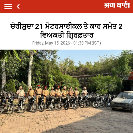
ਚੋਰੀਸ਼ੁਦਾ 21 ਮੋਟਰਸਾਈਕਲ ਤੇ ਕਾਰ ਸਮੇਤ 2
ਵਿਅਕਤੀ ਗ੍ਰਿਫ਼ਤਾਰ
Friday, May 15, 2026 - 01:38 PM (IST)