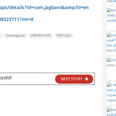
apps/details?id=com.jagbani&amp;hl=en
538323711?mt=8
Interrogation
ਡਰੱਗ ਕੇਸ ਮਾਮਲਾ
ਸ਼ਰਧਾ ਕਪੂਰ
ਚਤੁਰਵੇਦੀ
NEXT STORY