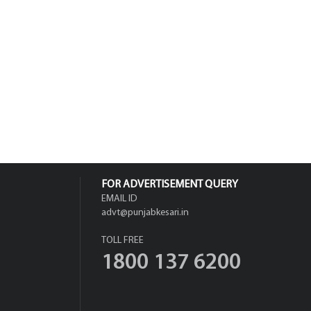
FOR ADVERTISEMENT QUERY
EMAIL ID
advt@punjabkesari.in
TOLL FREE
1800 137 6200