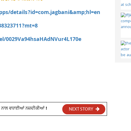
apps/details?id=com.jagbani&amp;hl=en
538323711?mt=8
nel/0029Va94hsaHAdNVur4L170e
ਦ ਨਾਲ ਵਧਾਈਆਂ ਨਜ਼ਦੀਕੀਆਂ !
NEXT STORY