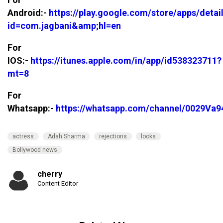
Android:-
https://play.google.com/store/apps/detai
id=com.jagbani&amp;hl=en
For
IOS:-
https://itunes.apple.com/in/app/id538323711?
mt=8
For
Whatsapp:-
https://whatsapp.com/channel/0029V
actress
Adah Sharma
rejections
looks
Bollywood news
cherry
Content Editor