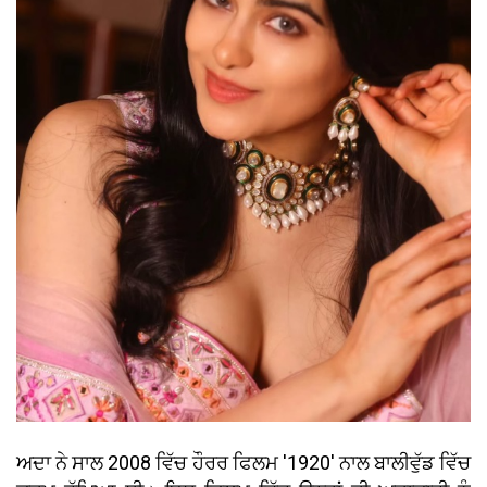
ਅਦਾ ਨੇ ਸਾਲ 2008 ਵਿੱਚ ਹੌਰਰ ਫਿਲਮ '1920' ਨਾਲ ਬਾਲੀਵੁੱਡ ਵਿੱਚ