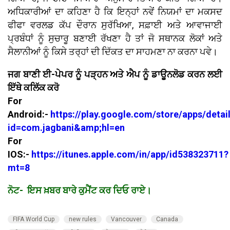
ਅਧਿਕਾਰੀਆਂ ਦਾ ਕਹਿਣਾ ਹੈ ਕਿ ਇਨ੍ਹਾਂ ਨਵੇਂ ਨਿਯਮਾਂ ਦਾ ਮਕਸਦ
ਫੀਫਾ ਵਰਲਡ ਕੱਪ ਦੌਰਾਨ ਸੁਰੱਖਿਆ, ਸਫ਼ਾਈ ਅਤੇ ਆਵਾਜਾਈ
ਪ੍ਰਬੰਧਾਂ ਨੂੰ ਸੁਚਾਰੂ ਬਣਾਈ ਰੱਖਣਾ ਹੈ ਤਾਂ ਜੋ ਸਥਾਨਕ ਲੋਕਾਂ ਅਤੇ
ਸੈਲਾਨੀਆਂ ਨੂੰ ਕਿਸੇ ਤਰ੍ਹਾਂ ਦੀ ਦਿੱਕਤ ਦਾ ਸਾਹਮਣਾ ਨਾ ਕਰਨਾ ਪਵੇ।
ਜਗ ਬਾਣੀ ਈ-ਪੇਪਰ ਨੂੰ ਪੜ੍ਹਨ ਅਤੇ ਐਪ ਨੂੰ ਡਾਊਨਲੋਡ ਕਰਨ ਲਈ
ਇੱਥੇ ਕਲਿੱਕ ਕਰੋ
For
Android:-
https://play.google.com/store/apps/detai
id=com.jagbani&amp;hl=en
For
IOS:-
https://itunes.apple.com/in/app/id538323711?
mt=8
ਨੋਟ- ਇਸ ਖ਼ਬਰ ਬਾਰੇ ਕੁਮੈਂਟ ਕਰ ਦਿਓ ਰਾਏ।
FIFA World Cup
new rules
Vancouver
Canada