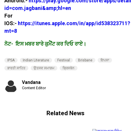
Android:-
https://play.google.com/store/apps/detai
id=com.jagbani&amp;hl=en
For
IOS:-
https://itunes.apple.com/in/app/id538323711?
mt=8
ਨੋਟ- ਇਸ ਖ਼ਬਰ ਬਾਰੇ ਕੁਮੈਂਟ ਕਰ ਦਿਓ ਰਾਏ।
IPSA
Indian Literature
Festival
Brisbane
ਇਪਸਾ
ਭਾਰਤੀ ਸਾਹਿਤ
ਉਤਸਵ ਸਮਾਗਮ
ਬ੍ਰਿਸਬੇਨ
Vandana
Content Editor
Related News