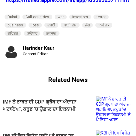
Dubai
Gulf countries
war
investors
terror
business
loss
ਦੁਬਈ
ਖਾੜੀ ਦੇਸ਼
ਜੰਗ
ਨਿਵੇਸ਼ਕ
ਦਹਿਸ਼ਤ
ਕਾਰੋਬਾਰ
ਨੁਕਸਾਨ
Harinder Kaur
Content Editor
Related News
IMF ਨੇ ਭਾਰਤ ਦੀ GDP ਗ੍ਰੋਥ ਦਾ ਅੰਦਾਜ਼ਾ
ਘਟਾਇਆ, ਕਰੂਡ ’ਚ ਉਛਾਲ ਦਾ ਇਕਨਾਮੀ
’ਤੇ ਪੈ ਰਿਹਾ ਅਸਰ
RBI ਦੀ ਇਸ ਵਿਸ਼ੇਸ਼ ਸਕੀਮ ਨੇ ਭਾਰਤ ''ਚ