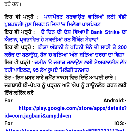
ਰਹੇ ਹਨ।
ਇਹ ਵੀ ਪੜ੍ਹੋ :
ਪਾਸਪੋਰਟ ਬਣਵਾਉਣ ਵਾਲਿਆਂ ਲਈ ਵੱਡੀ
ਖ਼ੁਸ਼ਖ਼ਬਰੀ! ਹੁਣ ਸਿਰਫ਼ 5 ਦਿਨਾਂ 'ਚ ਮਿਲੇਗਾ ਪਾਸਪੋਰਟ
ਇਹ ਵੀ ਪੜ੍ਹੋ :
ਦੋ ਦਿਨ ਦੀ ਦੇਸ਼ ਵਿਆਪੀ Bank Strike ਦਾ
ਐਲਾਨ, ਪ੍ਰਭਾਵਿਤ ਹੋ ਸਕਦੀਆਂ ਹਨ ਬੈਂਕਿੰਗ ਸੇਵਾਵਾਂ
ਇਹ ਵੀ ਪੜ੍ਹੋ :
ਈਸ਼ਾ ਅੰਬਾਨੀ ਨੇ ਪਹਿਨੀ ਸੋਨੇ ਦੀ ਸਾੜੀ ਤੇ 200
ਕਰੋੜ ਦਾ ਬਲਾਊਜ਼, ਹੱਥ 'ਚ ਫੜਿਆ 'ਅੰਬ' ਬਣਿਆ ਚਰਚਾ ਦਾ ਵਿਸ਼ਾ
ਇਹ ਵੀ ਪੜ੍ਹੋ
:
ਜ਼ਮੀਨ 'ਤੇ ਜਹਾਜ਼ ਚਲਾਉਣ ਲਈ ਏਅਰਲਾਈਨ ਲੱਭ
ਰਹੀ ਪਾਇਲਟ, 95 ਲੱਖ ਰੁਪਏ ਮਿਲੇਗੀ ਤਨਖ਼ਾਹ
ਨੋਟ - ਇਸ ਖ਼ਬਰ ਬਾਰੇ ਕੁਮੈਂਟ ਬਾਕਸ ਵਿਚ ਦਿਓ ਆਪਣੀ ਰਾਏ।
ਜਗਬਾਣੀ ਈ-ਪੇਪਰ ਨੂੰ ਪੜ੍ਹਨ ਅਤੇ ਐਪ ਨੂੰ ਡਾਊਨਲੋਡ ਕਰਨ ਲਈ
ਇੱਥੇ ਕਲਿੱਕ ਕਰੋ
For Android:-
https://play.google.com/store/apps/details?
id=com.jagbani&amp;hl=en
For IOS:-
https://itunes.apple.com/in/app/id538323711?mt