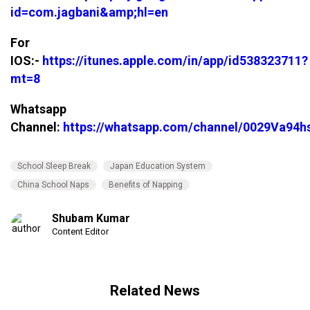
id=com.jagbani&amp;hl=en
For
IOS:-
https://itunes.apple.com/in/app/id538323711?
mt=8
Whatsapp
Channel:
https://whatsapp.com/channel/0029Va94
School Sleep Break
Japan Education System
China School Naps
Benefits of Napping
Shubam Kumar
Content Editor
Related News