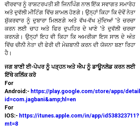
ਵੀਰਵਾਰ ਨੂੰ ਰਾਸ਼ਟਰਪਤੀ ਸ਼ੀ ਜਿਨਪਿੰਗ ਨਾਲ ਇੱਕ ਸਵਾਗਤ ਸਮਾਰੋਹ
ਅਤੇ ਦੁਵੱਲੀ ਮੀਟਿੰਗ ਵਿੱਚ ਸ਼ਾਮਲ ਹੋਣਗੇ। ਉਨ੍ਹਾਂ ਕਿਹਾ ਕਿ ਦੋਵੇਂ ਨੇਤਾ
ਸ਼ੁੱਕਰਵਾਰ ਨੂੰ ਦੁਬਾਰਾ ਮਿਲਣਗੇ ਅਤੇ ਵੱਖ-ਵੱਖ ਮੁੱਦਿਆਂ 'ਤੇ ਚਰਚਾ
ਕਰਨ ਲਈ ਚਾਹ ਅਤੇ ਫਿਰ ਦੁਪਹਿਰ ਦੇ ਖਾਣੇ 'ਤੇ ਦੁਵੱਲੀ ਚਰਚਾ
ਕਰਨਗੇ। ਉਨ੍ਹਾਂ ਇਹ ਵੀ ਕਿਹਾ ਕਿ ਅਮਰੀਕਾ ਇਸ ਸਾਲ ਦੇ ਅੰਤ
ਵਿੱਚ ਚੀਨੀ ਨੇਤਾ ਦੀ ਫੇਰੀ ਦੀ ਮੇਜ਼ਬਾਨੀ ਕਰਨ ਦੀ ਯੋਜਨਾ ਬਣਾ ਰਿਹਾ
ਹੈ।
ਜਗ ਬਾਣੀ ਈ-ਪੇਪਰ ਨੂੰ ਪੜ੍ਹਨ ਅਤੇ ਐਪ ਨੂੰ ਡਾਊਨਲੋਡ ਕਰਨ ਲਈ
ਇੱਥੇ ਕਲਿੱਕ ਕਰੋ
For
Android:-
https://play.google.com/store/apps/detai
id=com.jagbani&amp;hl=en
For
IOS:-
https://itunes.apple.com/in/app/id538323711?
mt=8