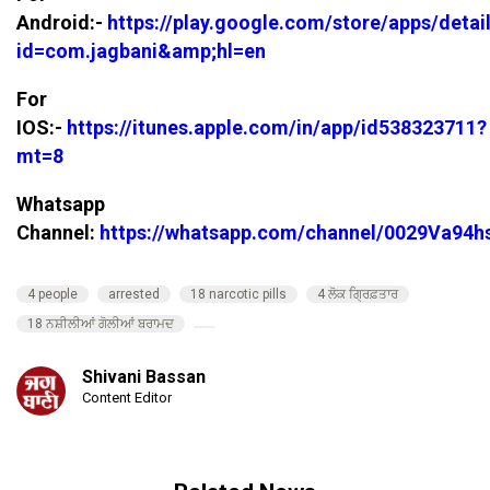
Android:-
https://play.google.com/store/apps/detai
id=com.jagbani&amp;hl=en
For
IOS:-
https://itunes.apple.com/in/app/id538323711?
mt=8
Whatsapp
Channel:
https://whatsapp.com/channel/0029Va94
4 people
arrested
18 narcotic pills
4 ਲੋਕ ਗ੍ਰਿਫ਼ਤਾਰ
18 ਨਸ਼ੀਲੀਆਂ ਗੋਲੀਆਂ ਬਰਾਮਦ
Shivani Bassan
Content Editor