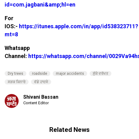
id=com.jagbani&amp;hl=en
For
IOS:-
https://itunes.apple.com/in/app/id538323711?
mt=8
Whatsapp
Channel:
https://whatsapp.com/channel/0029Va94
Dry trees
roadside
major accidents
ਸੁੱਕੇ ਦਰੱਖਤ
ਸੜਕ ਕਿਨਾਰੇ
ਵੱਡੇ ਹਾਦਸੇ
Shivani Bassan
Content Editor
Related News