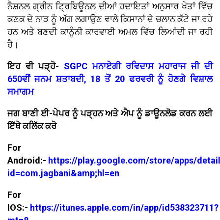
ਨੈਸ਼ਨਲ ਗ੍ਰੀਨ ਟ੍ਰਿਬਿਊਨਲ ਦੀਆਂ ਹਦਾਇਤਾਂ ਅਨੁਸਾਰ ਖੇਤਾਂ ਵਿੱਚ
ਕਣਕ ਦੇ ਨਾੜ ਨੂੰ ਅੱਗ ਲਗਾਉਣ ਵਾਲੇ ਕਿਸਾਨਾਂ ਦੇ ਚਲਾਨ ਕੱਟੇ ਜਾ ਰਹੇ
ਹਨ ਅਤੇ ਬਣਦੀ ਕਾਨੂੰਨੀ ਕਾਰਵਾਈ ਅਮਲ ਵਿੱਚ ਲਿਆਂਦੀ ਜਾ ਰਹੀ
ਹੈ।
ਇਹ ਵੀ ਪੜ੍ਹੋ-
SGPC ਮਨਾਏਗੀ ਰਵਿਦਾਸ ਮਹਾਰਾਜ ਜੀ ਦੀ
650ਵੀਂ ਜਨਮ ਸ਼ਤਾਬਦੀ, 18 ਤੋਂ 20 ਫਰਵਰੀ ਨੂੰ ਹੋਣਗੇ ਵਿਸ਼ਾਲ
ਸਮਾਗਮ
ਜਗ ਬਾਣੀ ਈ-ਪੇਪਰ ਨੂੰ ਪੜ੍ਹਨ ਅਤੇ ਐਪ ਨੂੰ ਡਾਊਨਲੋਡ ਕਰਨ ਲਈ
ਇੱਥੇ ਕਲਿੱਕ ਕਰੋ
For
Android:-
https://play.google.com/store/apps/detai
id=com.jagbani&amp;hl=en
For
IOS:-
https://itunes.apple.com/in/app/id538323711?