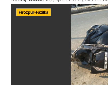
Updated: 08 May, 2026 06:22 P
Edited By Gurminder Singh,
Firozpur-Fazilka