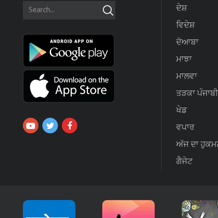
ਦੇਸ਼
ਵਿਦੇਸ਼
ਦੋਆਬਾ
ਮਾਝਾ
ਮਾਲਵਾ
ਤੜਕਾ ਪੰਜਾਬੀ
ਖੇਡ
ਵਪਾਰ
ਅੱਜ ਦਾ ਹੁਕਮ
ਗੈਜੇਟ