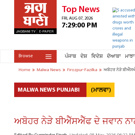
Top News
FRI, AUG 07, 2026
7:29:00 PM
ਪੰਜਾਬ
ਦੇਸ਼
ਵਿਦੇਸ਼
ਦੋਆਬਾ
ਮਾਝਾ
Browse
Home
Malwa News
Firozpur-Fazilka
ਅਬੋਹਰ ਨੇੜੇ ਬੀਐੱ
(ਮਾਲਵਾ)
MALWA NEWS PUNJABI
ਅਬੋਹਰ ਨੇੜੇ ਬੀਐੱਸਐੱਫ ਦੇ ਜਵਾਨ