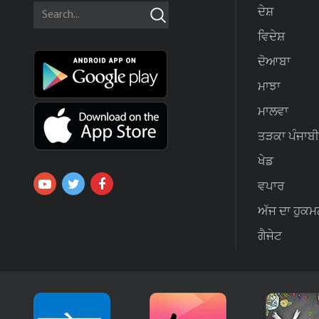
ਦੇਸ਼
ਵਿਦੇਸ਼
ਦੋਆਬਾ
ਮਾਝਾ
ਮਾਲਵਾ
ਤੜਕਾ ਪੰਜਾਬੀ
ਖੇਡ
ਵਪਾਰ
ਅੱਜ ਦਾ ਹੁਕਮ
ਗੈਜੇਟ