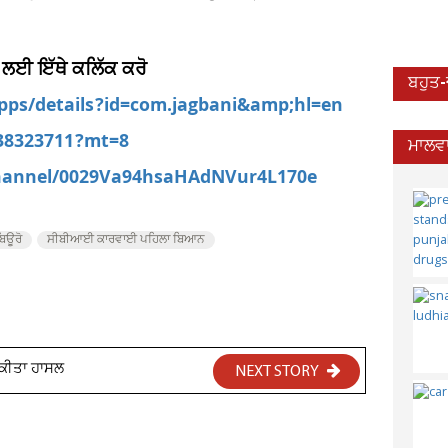
 ਲਈ ਇੱਥੇ ਕਲਿੱਕ ਕਰੋ
ਬਹੁਤ
apps/details?id=com.jagbani&amp;hl=en
538323711?mt=8
ਮਾਲਵਾ
channel/0029Va94hsaHAdNVur4L170e
ਬਿਊਰੋ
ਸੀਬੀਆਈ ਕਾਰਵਾਈ ਪਹਿਲਾ ਬਿਆਨ
ਜ ਕੀਤਾ ਹਾਸਲ
NEXT STORY