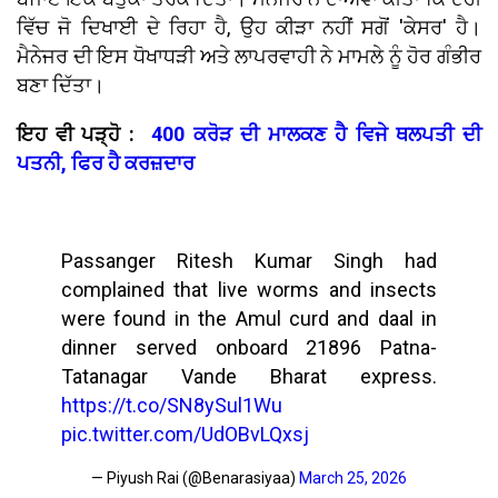
ਵਿੱਚ ਜੋ ਦਿਖਾਈ ਦੇ ਰਿਹਾ ਹੈ, ਉਹ ਕੀੜਾ ਨਹੀਂ ਸਗੋਂ 'ਕੇਸਰ' ਹੈ।
ਮੈਨੇਜਰ ਦੀ ਇਸ ਧੋਖਾਧੜੀ ਅਤੇ ਲਾਪਰਵਾਹੀ ਨੇ ਮਾਮਲੇ ਨੂੰ ਹੋਰ ਗੰਭੀਰ
ਬਣਾ ਦਿੱਤਾ।
ਇਹ ਵੀ ਪੜ੍ਹੋ :
400 ਕਰੋੜ ਦੀ ਮਾਲਕਣ ਹੈ ਵਿਜੇ ਥਲਪਤੀ ਦੀ
ਪਤਨੀ, ਫਿਰ ਹੈ ਕਰਜ਼ਦਾਰ
Passanger Ritesh Kumar Singh had
complained that live worms and insects
were found in the Amul curd and daal in
dinner served onboard 21896 Patna-
Tatanagar Vande Bharat express.
https://t.co/SN8ySul1Wu
pic.twitter.com/UdOBvLQxsj
— Piyush Rai (@Benarasiyaa)
March 25, 2026