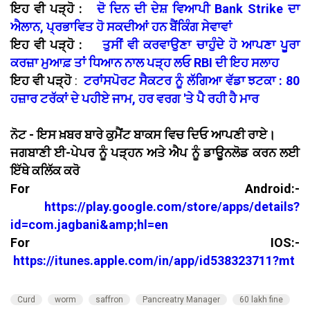
ਇਹ ਵੀ ਪੜ੍ਹੋ :
ਦੋ ਦਿਨ ਦੀ ਦੇਸ਼ ਵਿਆਪੀ Bank Strike ਦਾ
ਐਲਾਨ, ਪ੍ਰਭਾਵਿਤ ਹੋ ਸਕਦੀਆਂ ਹਨ ਬੈਂਕਿੰਗ ਸੇਵਾਵਾਂ
ਇਹ ਵੀ ਪੜ੍ਹੋ :
ਤੁਸੀਂ ਵੀ ਕਰਵਾਉਣਾ ਚਾਹੁੰਦੇ ਹੋ ਆਪਣਾ ਪੂਰਾ
ਕਰਜ਼ਾ ਮੁਆਫ਼ ਤਾਂ ਧਿਆਨ ਨਾਲ ਪੜ੍ਹ ਲਓ RBI ਦੀ ਇਹ ਸਲਾਹ
ਇਹ ਵੀ ਪੜ੍ਹੋ
:
ਟਰਾਂਸਪੋਰਟ ਸੈਕਟਰ ਨੂੰ ਲੱਗਿਆ ਵੱਡਾ ਝਟਕਾ : 80
ਹਜ਼ਾਰ ਟਰੱਕਾਂ ਦੇ ਪਹੀਏ ਜਾਮ, ਹਰ ਵਰਗ 'ਤੇ ਪੈ ਰਹੀ ਹੈ ਮਾਰ
ਨੋਟ - ਇਸ ਖ਼ਬਰ ਬਾਰੇ ਕੁਮੈਂਟ ਬਾਕਸ ਵਿਚ ਦਿਓ ਆਪਣੀ ਰਾਏ।
ਜਗਬਾਣੀ ਈ-ਪੇਪਰ ਨੂੰ ਪੜ੍ਹਨ ਅਤੇ ਐਪ ਨੂੰ ਡਾਊਨਲੋਡ ਕਰਨ ਲਈ
ਇੱਥੇ ਕਲਿੱਕ ਕਰੋ
For Android:-
https://play.google.com/store/apps/details?
id=com.jagbani&amp;hl=en
For IOS:-
https://itunes.apple.com/in/app/id538323711?mt
Curd
worm
saffron
Pancreatry Manager
60 lakh fine