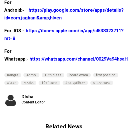
For
Android:-
https://play.google.com/store/apps/details?
id=com.jagbani&amp;hl=en
For IOS:-
https://itunes.apple.com/in/app/id538323711?
mt=8
For
Whatsapp:-
https://whatsapp.com/channel/0029Va94hsa
Kangra
Anmol
10th class
board exam
first position
ਕਾਂਗੜਾ
ਅਨਮੋਲ
10ਵੀਂ ਜਮਾਤ
ਬੋਰਡ ਪ੍ਰੀਖਿਆ
ਪਹਿਲਾ ਸਥਾਨ
DIsha
Content Editor
Related News