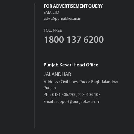
FOR ADVERTISEMENT QUERY
EMAIL ID
advt@punjabkesari.in
TOLL FREE
1800 137 6200
Punjab Kesari Head Office
JALANDHAR
Address : Civil Lines, Pucca Bagh Jalandhar
Punjab
Ph. : 0181-5067200, 2280104-107
Email :
support@punjabkesari.in