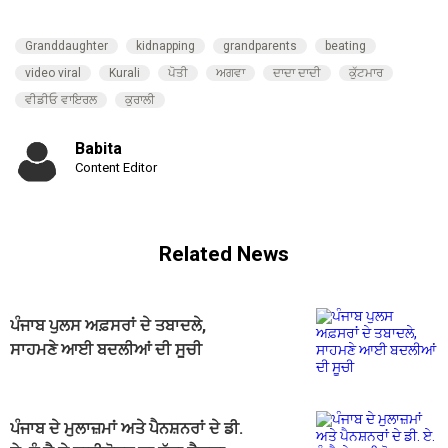
Granddaughter
kidnapping
grandparents
beating
video viral
Kurali
ਪੋਤੀ
ਅਗਵਾ
ਦਾਦਾ ਦਾਦੀ
ਕੁੱਟਮਾਰ
ਵੀਡੀਓ ਵਾਇਰਲ
ਕੁਰਾਲੀ
Babita
Content Editor
Related News
ਪੰਜਾਬ ਪੁਲਸ ਅਫ਼ਸਰਾਂ ਦੇ ਤਬਾਦਲੇ,
ਸਾਹਮਣੇ ਆਈ ਬਦਲੀਆਂ ਦੀ ਸੂਚੀ
ਪੰਜਾਬ ਦੇ ਮੁਲਾਜ਼ਮਾਂ ਅਤੇ ਪੈਨਸ਼ਨਰਾਂ ਦੇ ਡੀ.