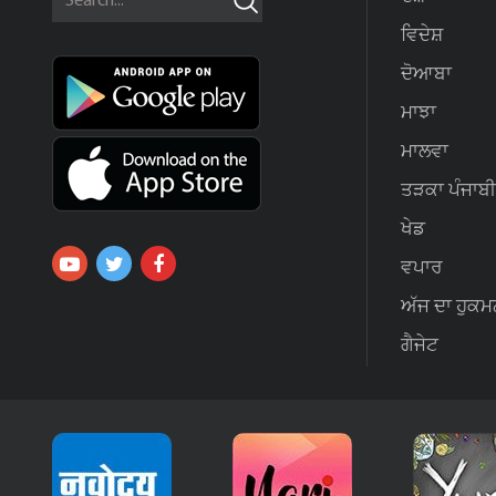
ਵਿਦੇਸ਼
ਦੋਆਬਾ
ਮਾਝਾ
ਮਾਲਵਾ
ਤੜਕਾ ਪੰਜਾਬੀ
ਖੇਡ
ਵਪਾਰ
ਅੱਜ ਦਾ ਹੁਕਮ
ਗੈਜੇਟ