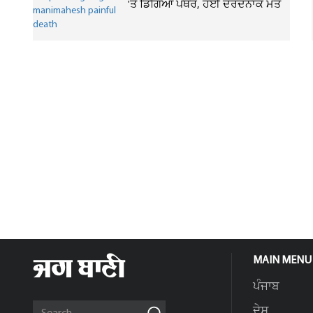
'ਤੇ ਡਿੱਗਿਆ ਪੱਥਰ, ਹੋਈ ਦਰਦਨਾਕ ਮੌਤ
MAIN MENU
ਪੰਜਾਬ
ਦੇਸ਼