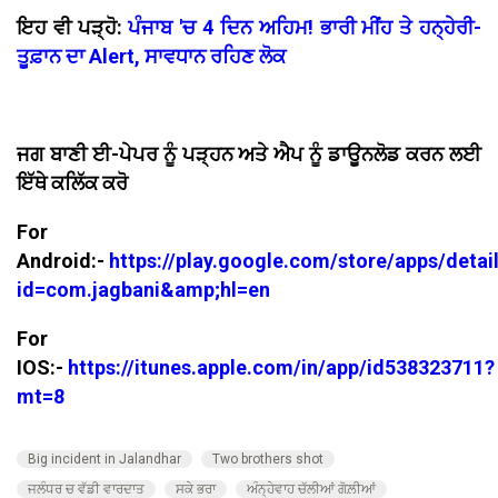
ਇਹ ਵੀ ਪੜ੍ਹੋ:
ਪੰਜਾਬ 'ਚ 4 ਦਿਨ ਅਹਿਮ! ਭਾਰੀ ਮੀਂਹ ਤੇ ਹਨ੍ਹੇਰੀ-
ਤੂਫ਼ਾਨ ਦਾ Alert, ਸਾਵਧਾਨ ਰਹਿਣ ਲੋਕ
ਜਗ ਬਾਣੀ ਈ-ਪੇਪਰ ਨੂੰ ਪੜ੍ਹਨ ਅਤੇ ਐਪ ਨੂੰ ਡਾਊਨਲੋਡ ਕਰਨ ਲਈ
ਇੱਥੇ ਕਲਿੱਕ ਕਰੋ
For
Android:-
https://play.google.com/store/apps/detai
id=com.jagbani&amp;hl=en
For
IOS:-
https://itunes.apple.com/in/app/id538323711?
mt=8
Big incident in Jalandhar
Two brothers shot
ਜਲੰਧਰ ਚ ਵੱਡੀ ਵਾਰਦਾਤ
ਸਕੇ ਭਰਾ
ਅੰਨ੍ਹੇਵਾਹ ਚੱਲੀਆਂ ਗੋਲ਼ੀਆਂ