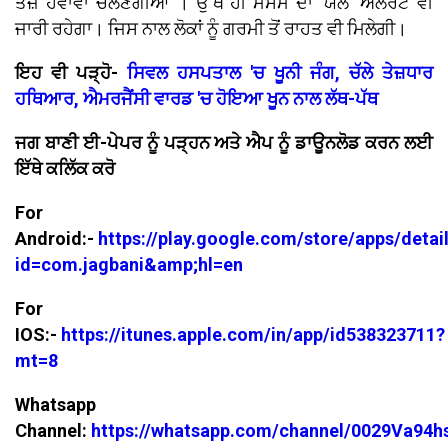
ਤੇਜ਼ ਹਵਾਵਾਂ ਚੱਲਣਗੀਆਂ । ਉੱਥੇ ਹੀ ਮੌਸਮ ਦਾ 'ਯੈਲੋ' ਅਲਰਟ ਵੀ
ਜਾਰੀ ਰਹੇਗਾ। ਜਿਸ ਨਾਲ ਲੋਕਾਂ ਨੂੰ ਗਰਮੀ ਤੋਂ ਰਾਹਤ ਵੀ ਮਿਲੇਗੀ।
ਇਹ ਵੀ ਪੜ੍ਹੋ-
ਸਿਵਲ ਹਸਪਤਾਲ 'ਚ ਖੂਨੀ ਜੰਗ, ਚੱਲੇ ਤੇਜ਼ਧਾਰ
ਹਥਿਆਰ, ਐਮਰਜੈਂਸੀ ਵਾਰਡ 'ਚ ਹੋਇਆ ਖੂਨ ਨਾਲ ਲੱਥ-ਪੱਥ
ਜਗ ਬਾਣੀ ਈ-ਪੇਪਰ ਨੂੰ ਪੜ੍ਹਨ ਅਤੇ ਐਪ ਨੂੰ ਡਾਊਨਲੋਡ ਕਰਨ ਲਈ
ਇੱਥੇ ਕਲਿੱਕ ਕਰੋ
For
Android:-
https://play.google.com/store/apps/detai
id=com.jagbani&amp;hl=en
For
IOS:-
https://itunes.apple.com/in/app/id538323711?
mt=8
Whatsapp
Channel:
https://whatsapp.com/channel/0029Va94