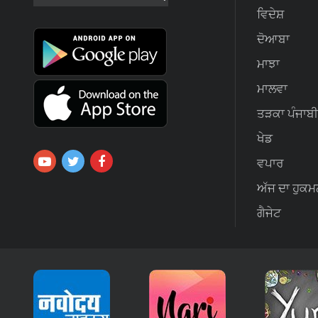
ਵਿਦੇਸ਼
ਦੋਆਬਾ
ਮਾਝਾ
ਮਾਲਵਾ
ਤੜਕਾ ਪੰਜਾਬੀ
ਖੇਡ
ਵਪਾਰ
ਅੱਜ ਦਾ ਹੁਕਮ
ਗੈਜੇਟ