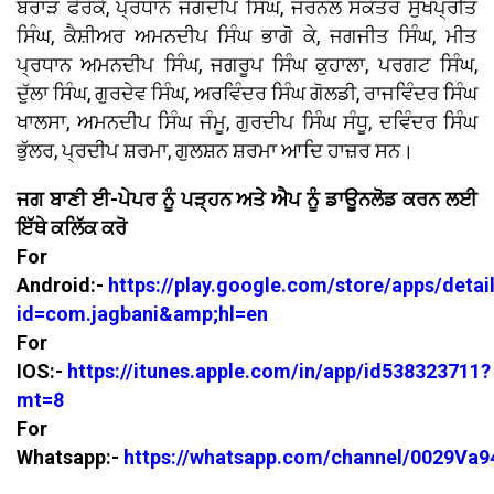
ਬਰਾੜ ਫੇਰੋਕੇ, ਪ੍ਰਧਾਨ ਜਗਦੀਪ ਸਿੰਘ, ਜਰਨਲ ਸਕੱਤਰ ਸੁਖਪ੍ਰੀਤ
ਸਿੰਘ, ਕੈਸ਼ੀਅਰ ਅਮਨਦੀਪ ਸਿੰਘ ਭਾਗੋ ਕੇ, ਜਗਜੀਤ ਸਿੰਘ, ਮੀਤ
ਪ੍ਰਧਾਨ ਅਮਨਦੀਪ ਸਿੰਘ, ਜਗਰੂਪ ਸਿੰਘ ਕੁਹਾਲਾ, ਪਰਗਟ ਸਿੰਘ,
ਦੁੱਲਾ ਸਿੰਘ, ਗੁਰਦੇਵ ਸਿੰਘ, ਅਰਵਿੰਦਰ ਸਿੰਘ ਗੋਲਡੀ, ਰਾਜਵਿੰਦਰ ਸਿੰਘ
ਖਾਲਸਾ, ਅਮਨਦੀਪ ਸਿੰਘ ਜੰਮੂ, ਗੁਰਦੀਪ ਸਿੰਘ ਸੰਧੂ, ਦਵਿੰਦਰ ਸਿੰਘ
ਭੁੱਲਰ, ਪ੍ਰਦੀਪ ਸ਼ਰਮਾ, ਗੁਲਸ਼ਨ ਸ਼ਰਮਾ ਆਦਿ ਹਾਜ਼ਰ ਸਨ।
ਜਗ ਬਾਣੀ ਈ-ਪੇਪਰ ਨੂੰ ਪੜ੍ਹਨ ਅਤੇ ਐਪ ਨੂੰ ਡਾਊਨਲੋਡ ਕਰਨ ਲਈ
ਇੱਥੇ ਕਲਿੱਕ ਕਰੋ
For
Android:-
https://play.google.com/store/apps/detai
id=com.jagbani&amp;hl=en
For
IOS:-
https://itunes.apple.com/in/app/id538323711?
mt=8
For
Whatsapp:-
https://whatsapp.com/channel/0029V