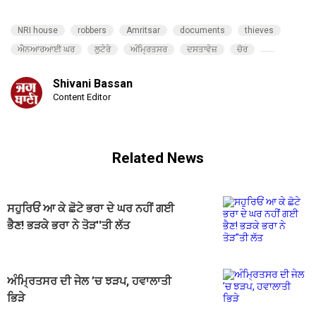
NRI house
robbers
Amritsar
documents
thieves
ਐਨਆਰਆਈ ਘਰ
ਲੁਟੇਰੇ
ਅੰਮ੍ਰਿਤਸਰ
ਦਸਤਾਵੇਜ਼
ਚੋਰ
Shivani Bassan
Content Editor
Related News
ਸਹੁਰਿਓਂ ਆ ਕੇ ਛੋਟੇ ਭਰਾ ਦੇ ਘਰ ਨਹੀਂ ਗਈ
ਭੈਣ! ਭੜਕੇ ਭਰਾ ਨੇ ਤੋੜ''ਤੀ ਲੱਤ
ਅੰਮ੍ਰਿਤਸਰ ਦੀ ਜੇਲ ’ਚ ਝੜਪ, ਹਵਾਲਾਤੀ
ਭਿੜੇ