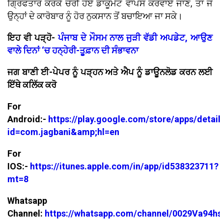
ਗ੍ਰਿਫਤਾਰ ਕਰਕੇ ਚੋਰੀ ਹੋਏ ਡਾਕੂਮੈਂਟ ਵਾਪਸ ਕਰਵਾਏ ਜਾਣ, ਤਾਂ ਜੋ
ਉਨ੍ਹਾਂ ਦੇ ਕਾਰੋਬਾਰ ਨੂੰ ਹੋਰ ਨੁਕਸਾਨ ਤੋਂ ਬਚਾਇਆ ਜਾ ਸਕੇ।
ਇਹ ਵੀ ਪੜ੍ਹੋ-
ਪੰਜਾਬ ਦੇ ਮੌਸਮ ਨਾਲ ਜੁੜੀ ਵੱਡੀ ਅਪਡੇਟ, ਆਉਣ
ਵਾਲੇ ਦਿਨਾਂ ‘ਚ ਹਨ੍ਹੇਰੀ-ਤੂਫ਼ਾਨ ਦੀ ਸੰਭਾਵਨਾ
ਜਗ ਬਾਣੀ ਈ-ਪੇਪਰ ਨੂੰ ਪੜ੍ਹਨ ਅਤੇ ਐਪ ਨੂੰ ਡਾਊਨਲੋਡ ਕਰਨ ਲਈ
ਇੱਥੇ ਕਲਿੱਕ ਕਰੋ
For
Android:-
https://play.google.com/store/apps/detai
id=com.jagbani&amp;hl=en
For
IOS:-
https://itunes.apple.com/in/app/id538323711?
mt=8
Whatsapp
Channel:
https://whatsapp.com/channel/0029Va94