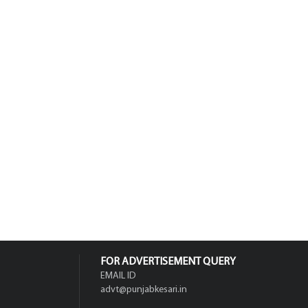
FOR ADVERTISEMENT QUERY
EMAIL ID
advt@punjabkesari.in