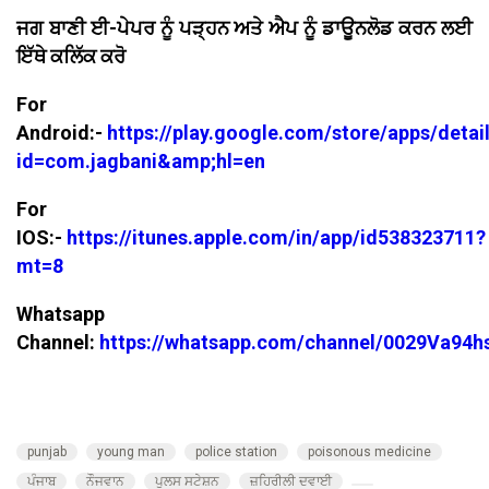
ਜਗ ਬਾਣੀ ਈ-ਪੇਪਰ ਨੂੰ ਪੜ੍ਹਨ ਅਤੇ ਐਪ ਨੂੰ ਡਾਊਨਲੋਡ ਕਰਨ ਲਈ
ਇੱਥੇ ਕਲਿੱਕ ਕਰੋ
For
Android:-
https://play.google.com/store/apps/detai
id=com.jagbani&amp;hl=en
For
IOS:-
https://itunes.apple.com/in/app/id538323711?
mt=8
Whatsapp
Channel:
https://whatsapp.com/channel/0029Va94
punjab
young man
police station
poisonous medicine
ਪੰਜਾਬ
ਨੌਜਵਾਨ
ਪੁਲਸ ਸਟੇਸ਼ਨ
ਜ਼ਹਿਰੀਲੀ ਦਵਾਈ