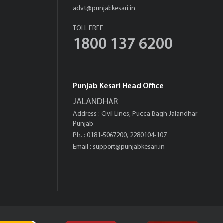
advt@punjabkesari.in
TOLL FREE
1800 137 6200
Punjab Kesari Head Office
JALANDHAR
Address : Civil Lines, Pucca Bagh Jalandhar
Punjab
Ph. : 0181-5067200, 2280104-107
Email :
support@punjabkesari.in