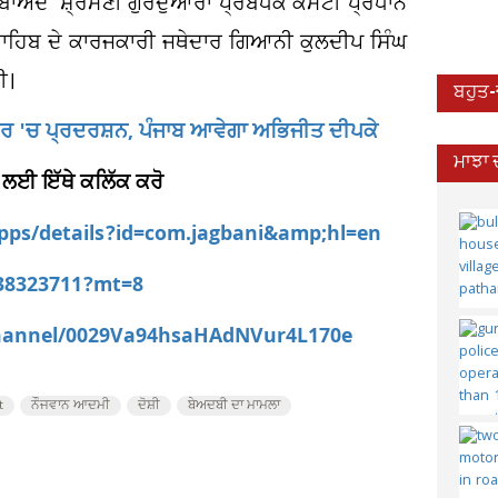
ਬਾਅਦ ਸ਼੍ਰੋਮਣੀ ਗੁਰਦੁਆਰਾ ਪ੍ਰਬੰਧਕ ਕਮੇਟੀ ਪ੍ਰਧਾਨ
ਸਾਹਿਬ ਦੇ ਕਾਰਜਕਾਰੀ ਜਥੇਦਾਰ ਗਿਆਨੀ ਕੁਲਦੀਪ ਸਿੰਘ
ੀ।
ਬਹੁਤ
ਸਰ 'ਚ ਪ੍ਰਦਰਸ਼ਨ, ਪੰਜਾਬ ਆਵੇਗਾ ਅਭਿਜੀਤ ਦੀਪਕੇ
ਮਾਝਾ 
 ਲਈ ਇੱਥੇ ਕਲਿੱਕ ਕਰੋ
apps/details?id=com.jagbani&amp;hl=en
538323711?mt=8
channel/0029Va94hsaHAdNVur4L170e
t
ਨੌਜਵਾਨ ਆਦਮੀ
ਦੋਸ਼ੀ
ਬੇਅਦਬੀ ਦਾ ਮਾਮਲਾ