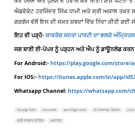
ਕਰ ਲਿਆ ਅਤੇ ਪੁਲਸ ਦੇ ਹਵਾਲੇ ਕਰ ਦਿੱਤਾ। ਇਸ ਘਟਨਾ ਤੋਂ 
ਐਡਵੋਕੇਟ ਹਰਜਿੰਦਰ ਸਿੰਘ ਧਾਮੀ ਅਤੇ ਸ੍ਰੀ ਅਕਾਲ ਤਖ਼ਤ 
ਗੜਗੱਜ ਵੱਲੋਂ ਇਸ ਦੀ ਸਖ਼ਤ ਸ਼ਬਦਾਂ ਵਿੱਚ ਨਿੰਦਾ ਕੀਤੀ ਗਈ ਸ
ਇਹ ਵੀ ਪੜ੍ਹੋ-
ਕਾਕਰੋਚ ਜਨਤਾ ਪਾਰਟੀ ਦਾ ਭਲਕੇ ਅੰਮ੍ਰਿਤ
ਜਗ ਬਾਣੀ ਈ-ਪੇਪਰ ਨੂੰ ਪੜ੍ਹਨ ਅਤੇ ਐਪ ਨੂੰ ਡਾਊਨਲੋਡ ਕਰਨ
For Android:-
https://play.google.com/store/
For IOS:-
https://itunes.apple.com/in/app/id
Whatsapp Channel:
https://whatsapp.com/
Young man
accused
sacrilege case
Sri Darbar Sahib
cour
ਸ੍ਰੀ ਦਰਬਾਰ ਸਾਹਿਬ
ਅਦਾਲਤ