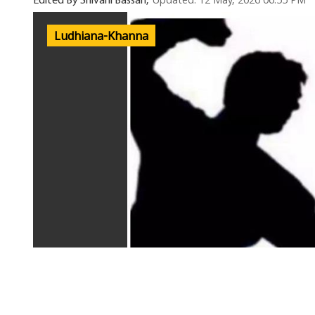
Updated: 12 May, 2026 06:55 PM
Edited By Shivani Bassan,
Ludhiana-Khanna