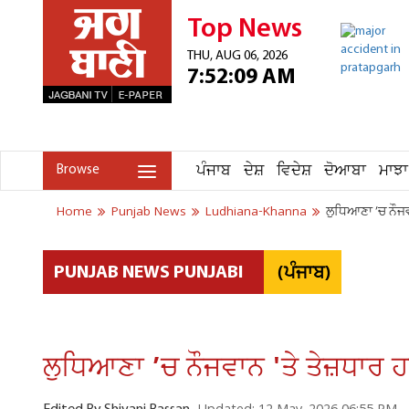
Top News
THU, AUG 06, 2026
7:52:09 AM
ਪੰਜਾਬ
ਦੇਸ਼
ਵਿਦੇਸ਼
ਦੋਆਬਾ
ਮਾਝਾ
Browse
Home
Punjab News
Ludhiana-Khanna
ਲੁਧਿਆਣਾ ’ਚ ਨੌਜਵ
(ਪੰਜਾਬ)
PUNJAB NEWS PUNJABI
ਲੁਧਿਆਣਾ ’ਚ ਨੌਜਵਾਨ 'ਤੇ ਤੇਜ਼ਧਾਰ 