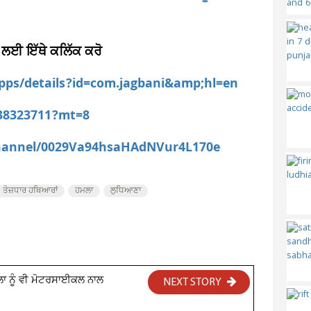
 ਲਈ ਇੱਥੇ ਕਲਿੱਕ ਕਰੋ
apps/details?id=com.jagbani&amp;hl=en
538323711?mt=8
channel/0029Va94hsaHAdNVur4L170e
ਤੇਜ਼ਧਾਰ ਹਥਿਆਰਾਂ
ਹਮਲਾ
ਲੁਧਿਆਣਾ
ਿਲਾ ਨੂੰ ਵੀ ਮੋਟਰਸਾਈਕਲ ਨਾਲ
NEXT STORY