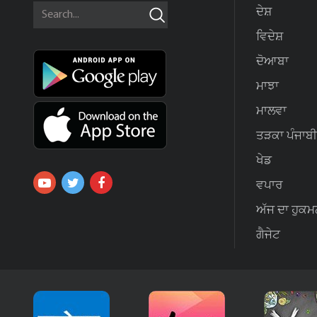
ਦੇਸ਼
ਵਿਦੇਸ਼
ਦੋਆਬਾ
ਮਾਝਾ
ਮਾਲਵਾ
ਤੜਕਾ ਪੰਜਾਬੀ
ਖੇਡ
ਵਪਾਰ
ਅੱਜ ਦਾ ਹੁਕਮ
ਗੈਜੇਟ