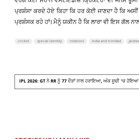
ਵਰਗੇ ਕਈ ਮਹਾਨ ਵੈਸਟਇੰਡੀਜ਼ ਕ੍ਰਿਕਟਰਾਂ ਦੀ ਜਨਮ ਭੂਮੀ ਹੈ
ਪ੍ਰਸ਼ੰਸਾ ਕਰਦੇ ਹੋਏ ਕਿਹਾ ਕਿ ਹਰ ਕੋਈ ਜਾਣਦਾ ਹੈ ਕਿ ਅਸੀਂ ਭਾ
ਪ੍ਰਸ਼ੰਸਕ ਰਹੇ ਹਾਂ। ਮੈਨੂੰ ਯਕੀਨ ਹੈ ਕਿ ਲਾਰਾ ਵੀ ਇਸ ਗੱਲ ਨ
cricket
special identity
relations
india and trinidad
jaisha
IPL 2026: GT ਨੇ RR ਨੂੰ 77 ਦੌੜਾਂ ਨਾਲ ਹਰਾਇਆ, ਅੰਕ ਸੂਚੀ 'ਚ ਹੋਇ