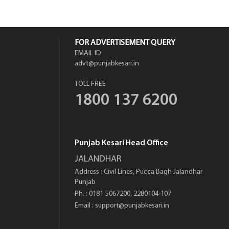
FOR ADVERTISEMENT QUERY
EMAIL ID
advt@punjabkesari.in
TOLL FREE
1800 137 6200
Punjab Kesari Head Office
JALANDHAR
Address : Civil Lines, Pucca Bagh Jalandhar
Punjab
Ph. : 0181-5067200, 2280104-107
Email :
support@punjabkesari.in