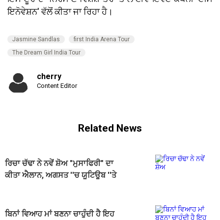
ਇਨੋਵੇਸ਼ਨ' ਵੱਲੋਂ ਕੀਤਾ ਜਾ ਰਿਹਾ ਹੈ।
Jasmine Sandlas
first India Arena Tour
The Dream Girl India Tour
cherry
Content Editor
Related News
ਰਿਚਾ ਚੱਢਾ ਨੇ ਨਵੇਂ ਸ਼ੋਅ "ਮੁਸਾਫਿਰੀ" ਦਾ
ਕੀਤਾ ਐਲਾਨ, ਅਗਸਤ ''ਚ ਯੂਟਿਊਬ ''ਤੇ
ਹੋਵੇਗਾ ਪ੍ਰੀਮੀਅਰ
ਬਿਨਾਂ ਵਿਆਹ ਮਾਂ ਬਣਨਾ ਚਾਹੁੰਦੀ ਹੈ ਇਹ