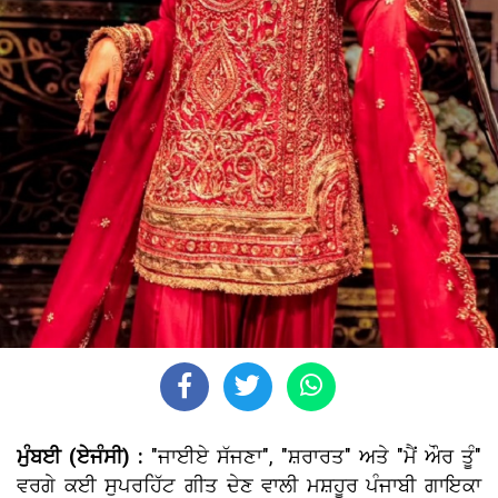
ਮੁੰਬਈ (ਏਜੰਸੀ) :
"ਜਾਈਏ ਸੱਜਣਾ", "ਸ਼ਰਾਰਤ" ਅਤੇ "ਮੈਂ ਔਰ ਤੂੰ"
ਵਰਗੇ ਕਈ ਸੁਪਰਹਿੱਟ ਗੀਤ ਦੇਣ ਵਾਲੀ ਮਸ਼ਹੂਰ ਪੰਜਾਬੀ ਗਾਇਕਾ