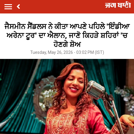
ਜੈਸਮੀਨ ਸੈਂਡਲਸ ਨੇ ਕੀਤਾ ਆਪਣੇ ਪਹਿਲੇ ''ਇੰਡੀਆ
ਅਰੇਨਾ ਟੂਰ'' ਦਾ ਐਲਾਨ, ਜਾਣੋ ਕਿਹੜੇ ਸ਼ਹਿਰਾਂ ''ਚ
ਹੋਣਗੇ ਸ਼ੋਅ
Tuesday, May 26, 2026 - 03:02 PM (IST)