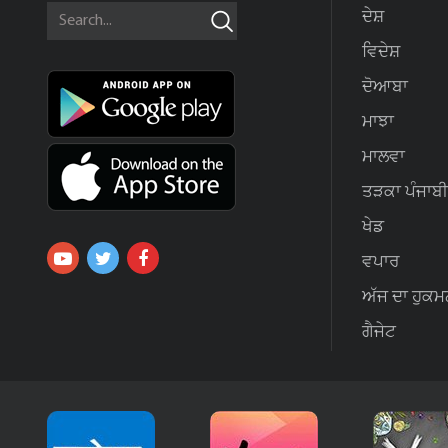
ਦੇਸ਼
ਵਿਦੇਸ਼
ਦੋਆਬਾ
ਮਾਝਾ
ਮਾਲਵਾ
ਤੜਕਾ ਪੰਜਾਬੀ
ਖੇਡ
ਵਪਾਰ
ਅੱਜ ਦਾ ਹੁਕਮ
ਗੈਜੇਟ