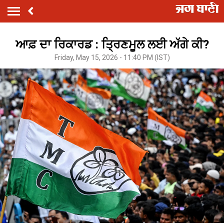
ਆਫ਼ ਦਾ ਰਿਕਾਰਡ : ਤ੍ਰਿਣਮੂਲ ਲਈ ਅੱਗੇ ਕੀ?
Friday, May 15, 2026 - 11:40 PM (IST)